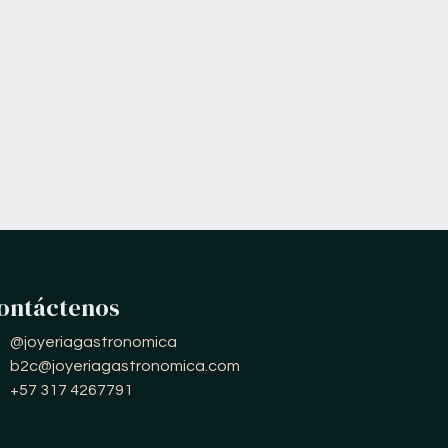
ontáctenos
@joyeriagastronomica
b2c@joyeriagastronomica.com
+57 317 4267791